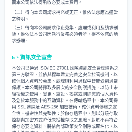
而本公司依法得酌收必要成本費用。
（二）得向本公司請求補充或更正，惟依法您應為適當
之釋明。
（三）得向本公司請求停止蒐集、處理或利用及請求刪
除，惟依法本公司因執行業務必須者所，得不依您的請
求辦理。
5、資訊安全宣告
本公司已通過 ISO/IEC 27001 國際資訊安全管理體系之
第三方驗證，並依其標準建立完善之安全控管機制，以
確保個人資料於蒐集、處理與利用過程中皆能受到適當
保護。本公司將採取多層次的安全防護措施，以防止未
經授權之使用、變更、重設、揭露或刪除您的個人資料
及您於本服務中的互動資料。在傳輸過程中，本公司採
用 SSL 連線及 AES-256 加密技術，確保資料傳輸之安
全性、機密性與完整性；於儲存過程中，則以分級存取
控制與加密方式降低未授權存取之風險。對於不再符合
保存必要之資料，將依內部政策安全刪除或匿名化，以