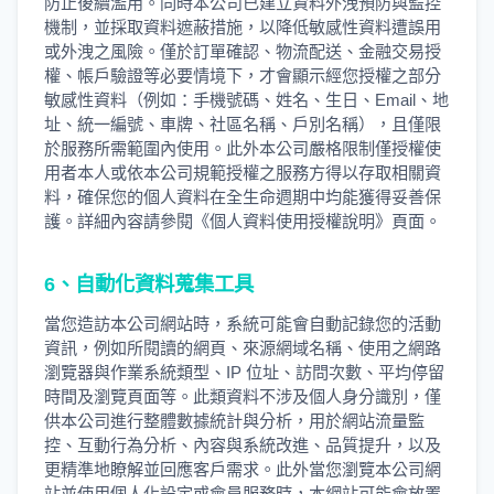
防止後續濫用。同時本公司已建立資料外洩預防與監控
機制，並採取資料遮蔽措施，以降低敏感性資料遭誤用
或外洩之風險。僅於訂單確認、物流配送、金融交易授
權、帳戶驗證等必要情境下，才會顯示經您授權之部分
敏感性資料（例如：手機號碼、姓名、生日、Email、地
址、統一編號、車牌、社區名稱、戶別名稱），且僅限
於服務所需範圍內使用。此外本公司嚴格限制僅授權使
用者本人或依本公司規範授權之服務方得以存取相關資
料，確保您的個人資料在全生命週期中均能獲得妥善保
護。詳細內容請參閱《個人資料使用授權說明》頁面。
6、自動化資料蒐集工具
當您造訪本公司網站時，系統可能會自動記錄您的活動
資訊，例如所閱讀的網頁、來源網域名稱、使用之網路
瀏覽器與作業系統類型、IP 位址、訪問次數、平均停留
時間及瀏覽頁面等。此類資料不涉及個人身分識別，僅
供本公司進行整體數據統計與分析，用於網站流量監
控、互動行為分析、內容與系統改進、品質提升，以及
更精準地瞭解並回應客戶需求。此外當您瀏覽本公司網
站並使用個人化設定或會員服務時，本網站可能會放置